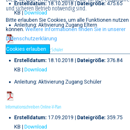
Erstelldatum:
18.10.2018 |
Dateigröße:
475.65
und sicheren Betrieb notwendig sind.
KB |
Download
Bitte erlauben Sie Cookies, um alle Funktionen nutzen
Anleitung: Aktivierung Zugang Eltern
können.
Weitere Informationen finden Sie in unserer
Datenschutzerklärung
Cookies erlauben
Anleitung: Aktivierung Zugang Schüler
Erstelldatum:
18.10.2018 |
Dateigröße:
376.84
KB |
Download
Anleitung: Aktivierung Zugang Schüler
Informationsschreiben Online-V-Plan
Erstelldatum:
17.09.2019 |
Dateigröße:
359.75
KB |
Download