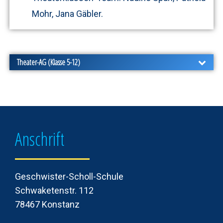
Mohr, Jana Gäbler.
Theater-AG (Klasse 5-12)
Die Theater-AG ist seit Jahrzehnten fester
Bestandteil der „Kulturlandschaft“ an der GSS.
Prinzipiell für alle Klassenstufen offen, wird die
Anschrift
Theater-AG seit einigen Jahren vor allem von
Schülern und Schülerinnen der Unter-und
Mittelstufe besucht. Generationen von
Geschwister-Scholl-Schule
Schülerinnen und Schülern aller Altersstufen an
Schwaketenstr. 112
der GSS haben hier erste Spielerfahrungen
78467 Konstanz
machen dürfen.