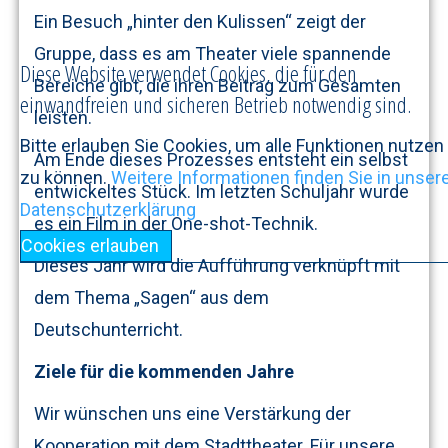
Ein Besuch „hinter den Kulissen“ zeigt der
Gruppe, dass es am Theater viele spannende
Diese Website verwendet Cookies, die für den
Bereiche gibt, die ihren Beitrag zum Gesamten
einwandfreien und sicheren Betrieb notwendig sind.
leisten.
Bitte erlauben Sie Cookies, um alle Funktionen nutzen
Am Ende dieses Prozesses entsteht ein selbst
zu können.
Weitere Informationen finden Sie in unser
entwickeltes Stück. Im letzten Schuljahr wurde
Datenschutzerklärung
es ein Film in der One-shot-Technik.
Cookies erlauben
Dieses Jahr wird die Aufführung verknüpft mit
dem Thema „Sagen“ aus dem
Deutschunterricht.
Ziele für die kommenden Jahre
Wir wünschen uns eine Verstärkung der
Kooperation mit dem Stadttheater. Für unsere